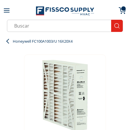
Skip to main content
menu
{0}
Site Search
submit
Honeywell FC100A1003/U 16X20X4