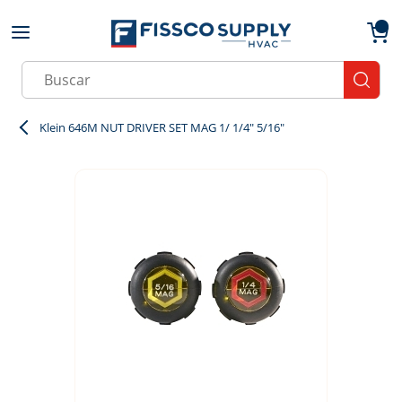
Skip to main content
menu
{0}
Site Search
submit
Klein 646M NUT DRIVER SET MAG 1/ 1/4" 5/16"