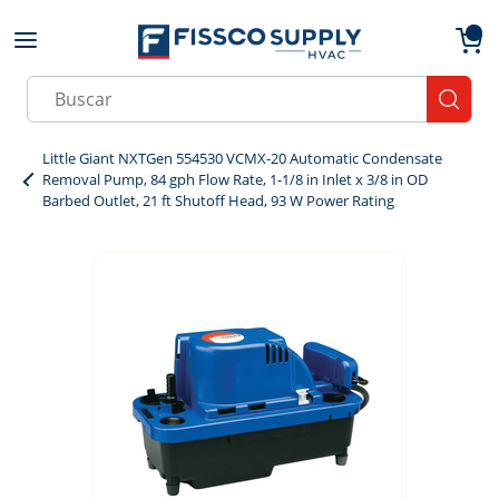
Skip to main content
menu
{0}
Site Search
submit
Little Giant NXTGen 554530 VCMX-20 Automatic Condensate
Removal Pump, 84 gph Flow Rate, 1-1/8 in Inlet x 3/8 in OD
Barbed Outlet, 21 ft Shutoff Head, 93 W Power Rating