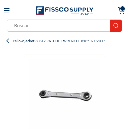
Skip to main content
menu
{0}
Site Search
submit
Yellow Jacket 60612 RATCHET WRENCH 3/16^ 3/16"X1/