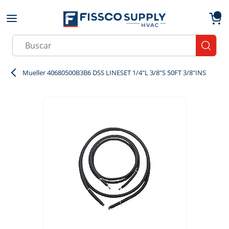
Skip to main content
menu
{0}
Site Search
submit
Mueller 40680500B3B6 DSS LINESET 1/4"L 3/8"S 50FT 3/8"INS