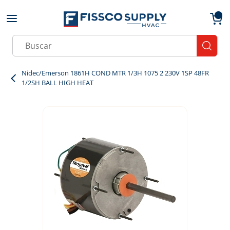
Skip to main content
menu
{0}
Site Search
submit
Nidec/Emerson 1861H COND MTR 1/3H 1075 2 230V 1SP 48FR
1/2SH BALL HIGH HEAT