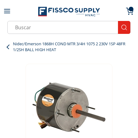
Skip to main content
menu
{0}
Site Search
submit
Nidec/Emerson 1868H COND MTR 3/4H 1075 2 230V 1SP 48FR
1/2SH BALL HIGH HEAT