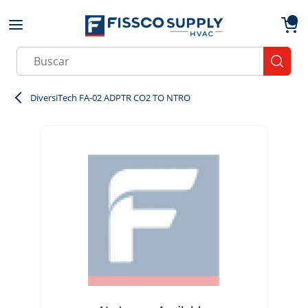
Skip to main content
menu
{0}
Site Search
submit
DiversiTech FA-02 ADPTR CO2 TO NTRO