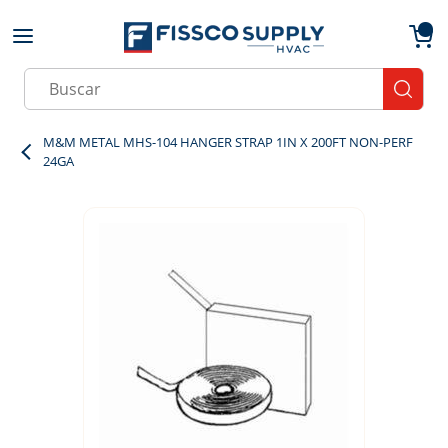
Skip to main content
menu
{0}
Site Search
submit
M&M METAL MHS-104 HANGER STRAP 1IN X 200FT NON-PERF
24GA