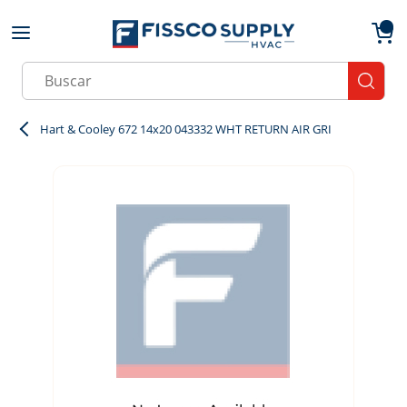
Skip to main content
menu
{0}
Site Search
submit
Hart & Cooley 672 14x20 043332 WHT RETURN AIR GRI