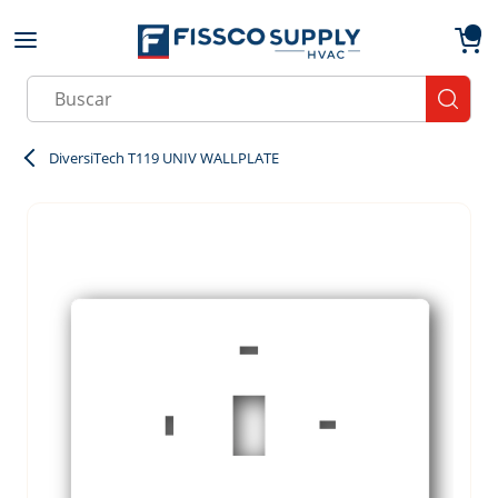
Skip to main content
menu
{0}
Site Search
submit
DiversiTech T119 UNIV WALLPLATE