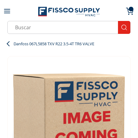
Skip to main content
menu
{0}
Site Search
submit
Danfoss 067L5858 TXV R22 3.5-4T TR6 VALVE