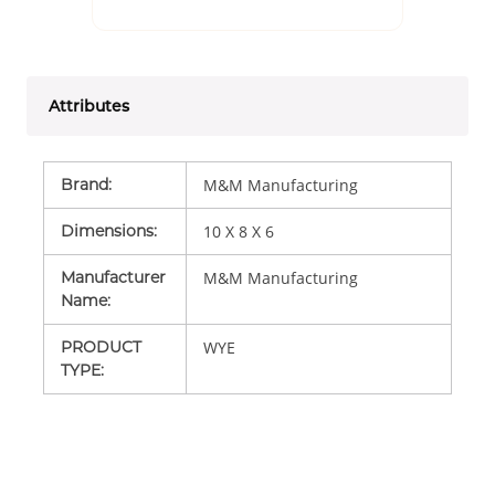
Attributes
Brand
:
M&M Manufacturing
Dimensions
:
10 X 8 X 6
Manufacturer
M&M Manufacturing
Name
:
PRODUCT
WYE
TYPE
: