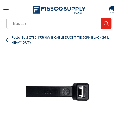
Skip to main content
menu
{0}
Site Search
submit
RectorSeal CT36-175K0W-B CABLE DUCT T TIE 50PK BLACK 36"L
HEAVY DUTY