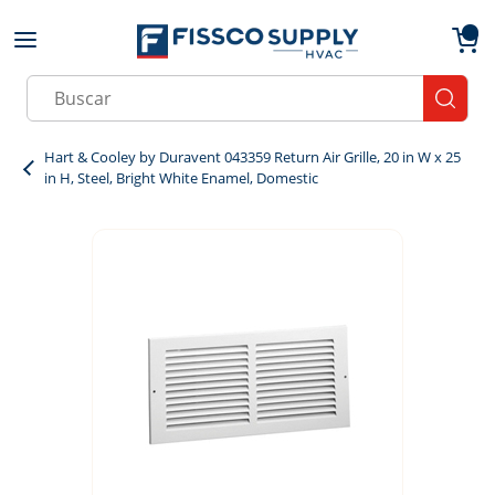
Skip to main content
menu
{0}
Site Search
submit
Hart & Cooley by Duravent 043359 Return Air Grille, 20 in W x 25
in H, Steel, Bright White Enamel, Domestic