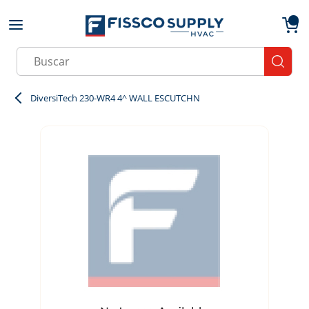
Skip to main content
menu
{0}
Site Search
submit
DiversiTech 230-WR4 4^ WALL ESCUTCHN