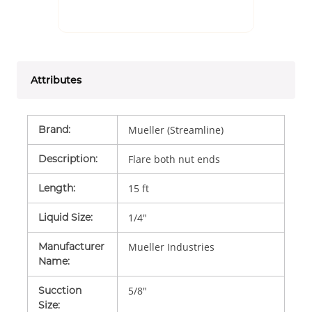
Attributes
Brand
:
Mueller (Streamline)
Description
:
Flare both nut ends
Length
:
15 ft
Liquid Size
:
1/4"
Manufacturer
Mueller Industries
Name
:
Sucction
5/8"
Size
: