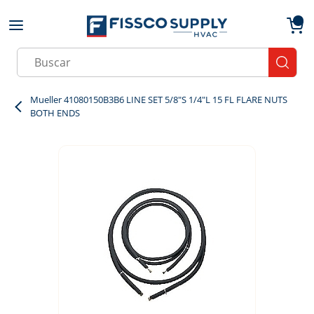
Skip to main content
menu
{0}
Site Search
submit
Mueller 41080150B3B6 LINE SET 5/8"S 1/4"L 15 FL FLARE NUTS
BOTH ENDS