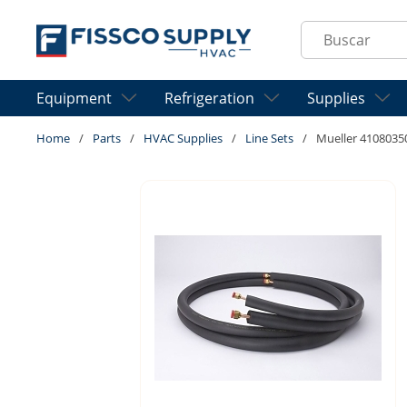
Skip to main content
Site Search
Equipment
Refrigeration
Supplies
Home
/
Parts
/
HVAC Supplies
/
Line Sets
/
Mueller 4108035