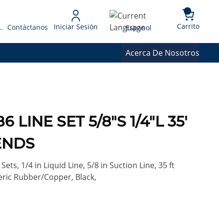
{0} 
Language
Carrito
Iniciar Sesión
 Presupuesto
Contáctanos
Espanol
Acerca De Nosotros
 LINE SET 5/8"S 1/4"L 35'
ENDS
ets, 1/4 in Liquid Line, 5/8 in Suction Line, 35 ft
meric Rubber/Copper, Black,