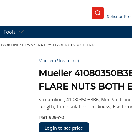
submit search
Solicitar
Tools
0B3B6 LINE SET 5/8"S 1/4"L 35' FLARE NUTS BOTH ENDS
Mueller (Streamline)
Mueller 41080350B3B6
FLARE NUTS BOTH 
Streamline , 41080350B3B6, Mini Split Line S
Length, 1 in Insulation Thickness, Elasto
Part #
29470
Login to see price