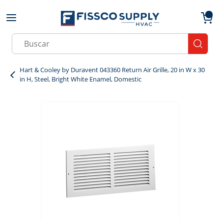
Skip to main content
menu
{0}
Site Search
submit
Hart & Cooley by Duravent 043360 Return Air Grille, 20 in W x 30
in H, Steel, Bright White Enamel, Domestic