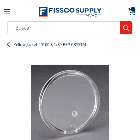
Skip to main content
menu
{0}
Site Search
submit
Yellow Jacket 49100 3-1/8^ REP CRYSTAL