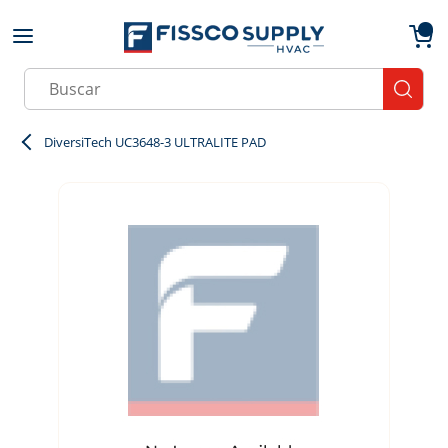
Skip to main content
menu
{0}
Site Search
submit
DiversiTech UC3648-3 ULTRALITE PAD