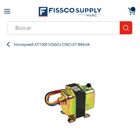
Skip to main content
menu
{0}
Site Search
submit
Honeywell AT150F1030/U CIRCUIT BREAK