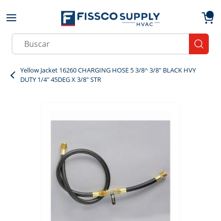
Skip to main content
menu
{0}
Site Search
submit
Yellow Jacket 16260 CHARGING HOSE 5 3/8^ 3/8" BLACK HVY
DUTY 1/4" 45DEG X 3/8" STR