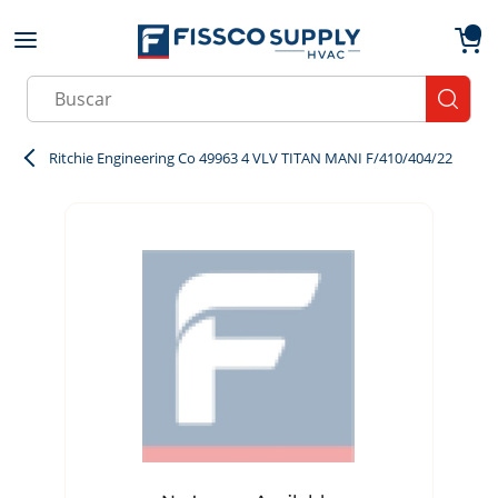
Skip to main content
menu
{0}
Site Search
submit
Ritchie Engineering Co 49963 4 VLV TITAN MANI F/410/404/22