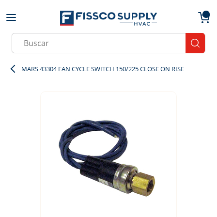
Skip to main content
menu
{0}
Site Search
submit
MARS 43304 FAN CYCLE SWITCH 150/225 CLOSE ON RISE