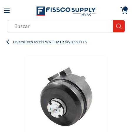
Skip to main content
menu
{0}
Site Search
submit
DiversiTech 65311 WATT MTR 6W 1550 115