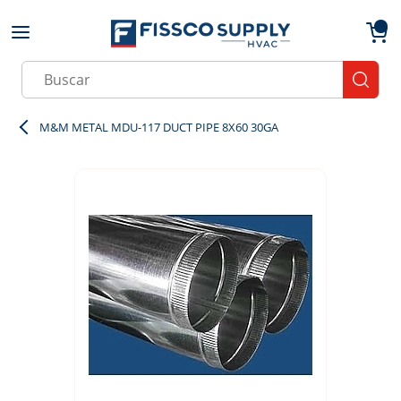
Skip to main content
menu
{0}
Site Search
submit
M&M METAL MDU-117 DUCT PIPE 8X60 30GA