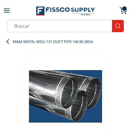
Skip to main content
menu
{0}
Site Search
submit
M&M METAL MDU-131 DUCT PIPE 14X36 28GA