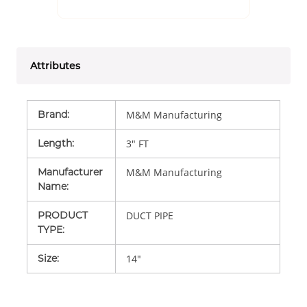
Attributes
Brand
:
M&M Manufacturing
Length
:
3" FT
Manufacturer
M&M Manufacturing
Name
:
PRODUCT
DUCT PIPE
TYPE
:
Size
:
14"