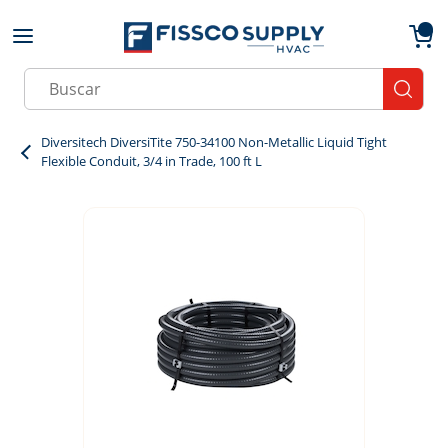
Skip to main content
menu
{0}
Site Search
submit
Diversitech DiversiTite 750-34100 Non-Metallic Liquid Tight
Flexible Conduit, 3/4 in Trade, 100 ft L