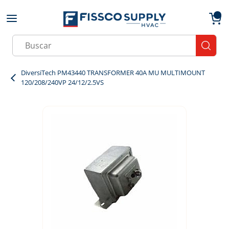
Skip to main content
menu
{0}
Site Search
submit
DiversiTech PM43440 TRANSFORMER 40A MU MULTIMOUNT
120/208/240VP 24/12/2.5VS