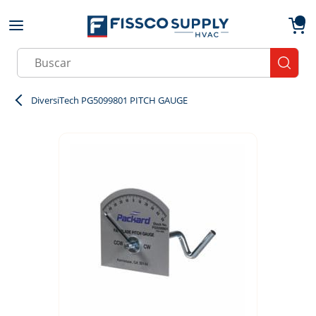
Skip to main content
menu
{0}
Site Search
submit
DiversiTech PG5099801 PITCH GAUGE