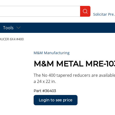
submit search
Solicitar
Tools
UCER 6X4 #400
M&M Manufacturing
M&M METAL MRE-10
The No 400 tapered reducers are available 
a 24 x 22 in.
Part #
36403
Login to see price