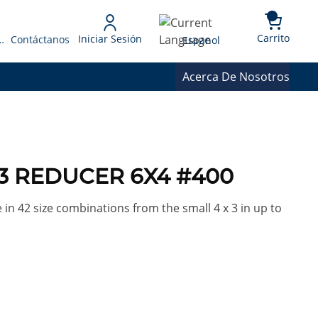
{0} 
Language
Carrito
Iniciar Sesión
 Presupuesto
Contáctanos
Espanol
Acerca De Nosotros
3 REDUCER 6X4 #400
in 42 size combinations from the small 4 x 3 in up to