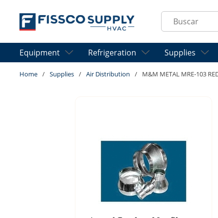
Skip to main content
Site Search
Equipment
Refrigeration
Supplies
Home
/
Supplies
/
Air Distribution
/
M&M METAL MRE-103 RED