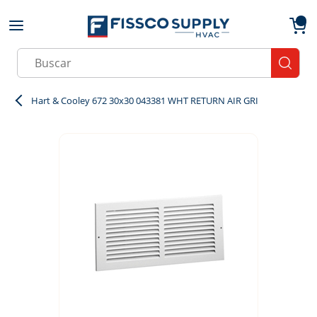
Skip to main content
menu
{0}
Site Search
submit
Hart & Cooley 672 30x30 043381 WHT RETURN AIR GRI