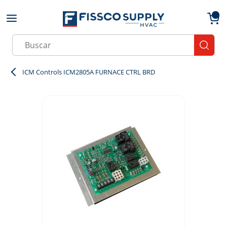
Skip to main content
menu
{0}
Site Search
submit
ICM Controls ICM2805A FURNACE CTRL BRD