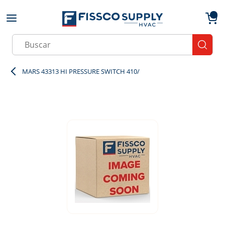
Skip to main content
menu
{0}
Site Search
submit
MARS 43313 HI PRESSURE SWITCH 410/