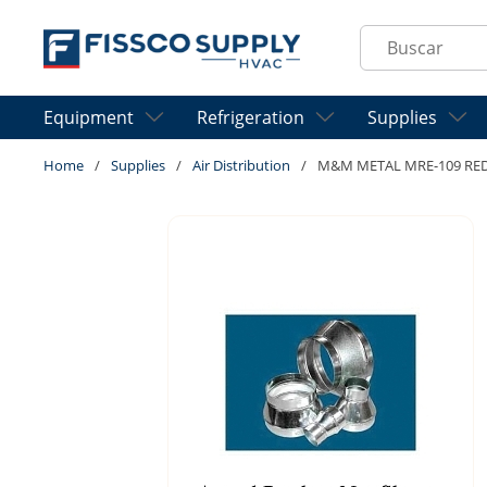
Skip to main content
Site Search
Equipment
Refrigeration
Supplies
Home
/
Supplies
/
Air Distribution
/
M&M METAL MRE-109 RED