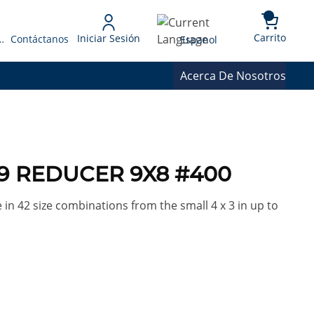
{0} 
Language
Carrito
Iniciar Sesión
 Presupuesto
Contáctanos
Espanol
Acerca De Nosotros
9 REDUCER 9X8 #400
in 42 size combinations from the small 4 x 3 in up to