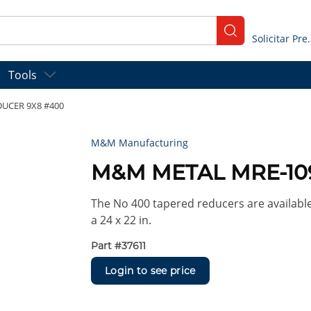
submit search
Solicitar
Tools
UCER 9X8 #400
M&M Manufacturing
M&M METAL MRE-10
The No 400 tapered reducers are available 
a 24 x 22 in.
Part #
37611
Login to see price