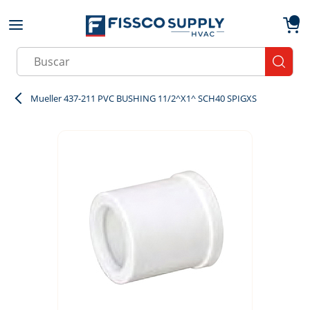
Skip to main content
menu
{0}
Site Search
submit
Mueller 437-211 PVC BUSHING 11/2^X1^ SCH40 SPIGXS