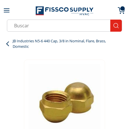
Skip to main content
menu
{0}
Site Search
submit
JB Industries N5-6 440 Cap, 3/8 in Nominal, Flare, Brass,
Domestic