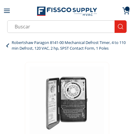
Skip to main content
menu
{0}
Site Search
submit
Robertshaw Paragon 8141-00 Mechanical Defrost Timer, 4 to 110
min Defrost, 120 VAC, 2 hp, SPST Contact Form, 1 Poles