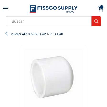
Skip to main content
menu
{0}
Site Search
submit
Mueller 447-005 PVC CAP 1/2^ SCH40