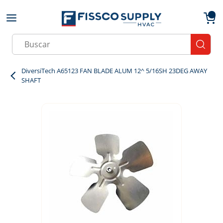
Skip to main content
menu
{0}
Site Search
submit
DiversiTech A65123 FAN BLADE ALUM 12^ 5/16SH 23DEG AWAY
SHAFT