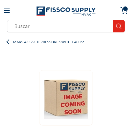
Skip to main content
menu
{0}
Site Search
submit
MARS 43329 HI PRESSURE SWITCH 400/2