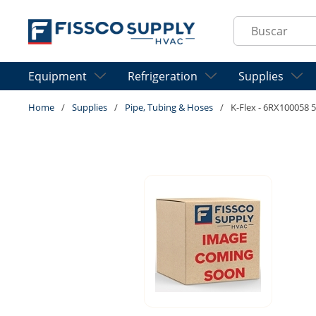
Skip to main content
Site Search
Equipment
Refrigeration
Supplies
Home
/
Supplies
/
Pipe, Tubing & Hoses
/
K-Flex - 6RX100058 5