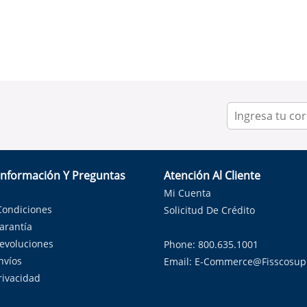
Información Y Preguntas
Atención Al Cliente
Mi Cuenta
Condiciones
Solicitud De Crédito
Garantía
Devoluciones
Phone: 800.635.1001
nvíos
Email:
E-Commerce@fisscosup
Privacidad