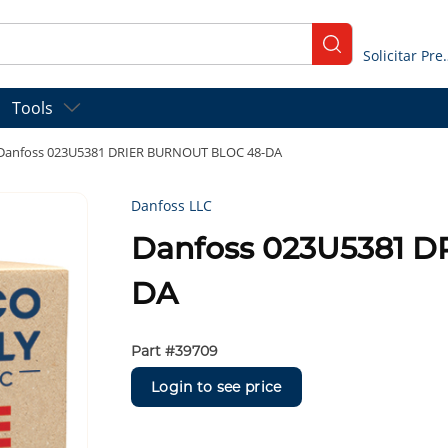
submit search
Solicitar
Tools
Danfoss 023U5381 DRIER BURNOUT BLOC 48-DA
Danfoss LLC
Danfoss 023U5381 
DA
Part #
39709
Login to see price