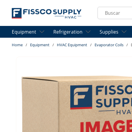
Skip to main content
Site Search
Equipment
Refrigeration
Supplies
Home
/
Equipment
/
HVAC Equipment
/
Evaporator Coils
/