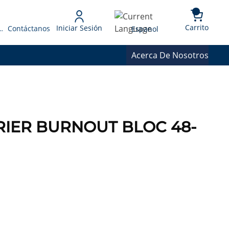
{0} 
Language
Carrito
Iniciar Sesión
 Presupuesto
Contáctanos
Espanol
Acerca De Nosotros
DRIER BURNOUT BLOC 48-