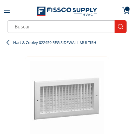
Skip to main content
menu
{0}
Site Search
submit
Hart & Cooley 022459 REG SIDEWALL MULTISH