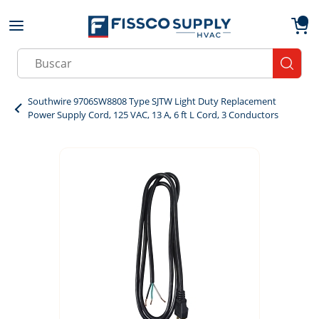
Skip to main content
menu
{0}
Site Search
submit
Southwire 9706SW8808 Type SJTW Light Duty Replacement
Power Supply Cord, 125 VAC, 13 A, 6 ft L Cord, 3 Conductors