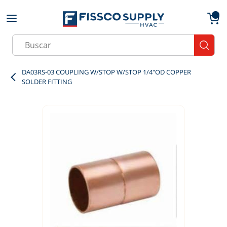
Skip to main content
menu
{0}
Site Search
submit
DA03RS-03 COUPLING W/STOP W/STOP 1/4"OD COPPER
SOLDER FITTING