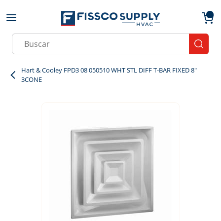
Skip to main content
menu
{0}
Site Search
submit
Hart & Cooley FPD3 08 050510 WHT STL DIFF T-BAR FIXED 8"
3CONE