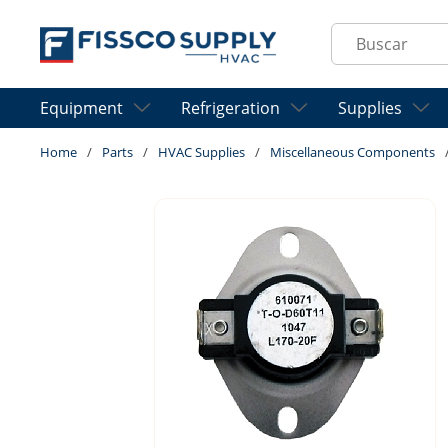
Skip to main content
Site Search
Equipment
Refrigeration
Supplies
Home
/
Parts
/
HVAC Supplies
/
Miscellaneous Components