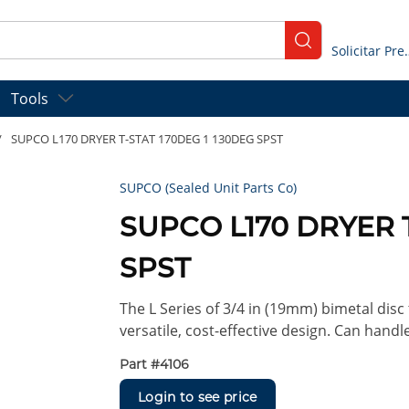
submit search
Solicitar
Tools
/
SUPCO L170 DRYER T-STAT 170DEG 1 130DEG SPST
SUPCO (Sealed Unit Parts Co)
SUPCO L170 DRYER T
SPST
The L Series of 3/4 in (19mm) bimetal disc 
versatile, cost-effective design. Can hand
Part #
4106
Login to see price