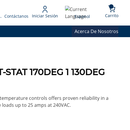
{0} 
Language
Carrito
Iniciar Sesión
 Presupuesto
Contáctanos
Espanol
Acerca De Nosotros
-STAT 170DEG 1 130DEG
temperature controls offers proven reliability in a
le loads up to 25 amps at 240VAC.