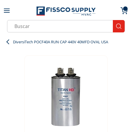
Skip to main content
menu
{0}
Site Search
submit
DiversiTech POCF40A RUN CAP 440V 40MFD OVAL USA